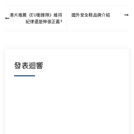
文
港片推薦《EU衝鋒隊》維持
國外安全鞋品牌介紹
章
紀律還是伸張正義?
導
覽
發表迴響