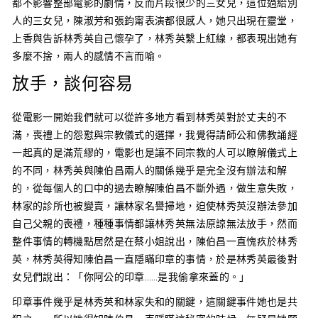
都不影響整部電影的劇情，反而片段很少的三女兒，這位過給別
人的三女兒，陳淑芳和張鈞甯表演都很感人，她只出現在靈堂，
上香與告訴林秀英自己懷孕了，林秀英繫上紅線，都表現出她有
多麼不捨，兩人的感情不言而喻。
放手，談何容易
從電影一開始我們就可以從許多地方看到林秀英對於丈夫的不
滿，喪禮上的怨懟與宗教儀式的選擇，我覺得請師公和佛教誦經
一起真的是滿荒繆的，電影也是讓不同宗教的人可以瞭解儀式上
的不同，林秀英與陳伯昌兩人的關係幾乎是完全沒有辦法和解
的，從每個人的口中的過去瞭解陳伯昌不斷外遇，做生意失敗，
林家的診所也被變賣，讓林家名譽掃地，迫使林秀英沒辦法參加
自己父親的喪禮，種種事情都讓林秀英無法原諒無法放手，然而
整件事情的轉機點居然是在蔡小姐說出，陳伯昌一直愧疚於林秀
英，林秀英得知陳伯昌一直隱瞞印章的事情，於是林秀英最後對
女兒們說出：「你阿公的印章……是我偷拿來蓋的。」
印章事件幾乎是林秀英和林家失和的關鍵，這關鍵事件她也是共