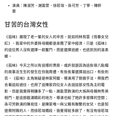
演員：陳淑芳、謝盈萱、徐若瑄、孫可芳、丁寧、陳姸
霏
甘苦的台灣女性
《孤味》展現了老一輩的女人的辛苦，就如同
林剪雲《恆春女兒
紅》
，我家中的外婆與母親都是承攬了家中經濟，只是《孤味》
的這位男人沒有選擇一起奮鬥，而是選擇逃避，也逃到別的溫柔
鄉。
《孤味》今天之所以有這樣的票房，或許就是因為這些很八點檔
的故事活生生的發生在你我周遭，有些長輩選擇說出口，有些則
否，《孤味》主角無疑是林家阿嬤，導演用了倒敘手法，帶我們
去看這段過往，也用了這陳家四位女人去說這部女性為主的電
影，但是我覺得稍嫌多了一點，謝盈萱飾演的大姊與母親林秀英
相鬥，是這部戲滿精彩的地方，導演也給了她許多發揮的空間；
孫可芳飾演的陳宛佳，是陳家唯一與父親有聯繫的女兒，也是知
道蔡阿姨的人，而徐若瑄橋段，我覺得就多餘了，有沒有徐若瑄