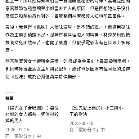
犯之一，所以她得知陳伯昌一直隱瞞這秘密的時候，無疑是她願
意寫離婚協議書讓蔡小姐當未亡人的原因，但是回想她似乎沒什
麼需要和陳伯昌作對的，畢竟整個林家都沒人知道印章事件。
最後，我覺得《孤味》人情味濃厚，是不錯的國片，但選用孤味
作為主題卻稍嫌不足，孤味有種料理職人的精神，林秀英用蝦捲
扶養女兒固然辛苦，也開了餐廳，但似乎電影沒有在料理上多琢
磨。
恭喜陳淑芳女士榮獲金馬獎，81歲成為金馬史上最高齡獲獎者，
也同時獲得金馬女主角與女配角，或許也是因為有位阿嬤的加持
使《孤味》成為台灣億萬票房俱樂部。
相關
《陽光女子合唱團》：每個
《誰先愛上他的》小三與小
悲慘的女人都有一個值得殺
王的對決
掉的男人
2023-05-10
2026-01-25
在「電影分享」中
在「電影分享」中