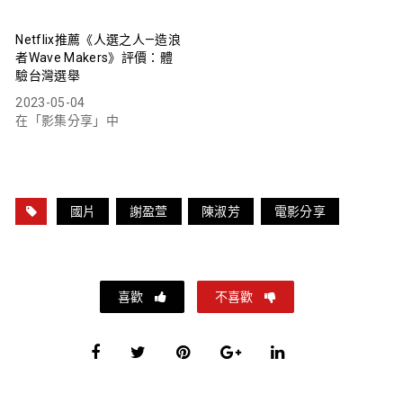
Netflix推薦《人選之人—造浪
者Wave Makers》評價：體
驗台灣選舉
2023-05-04
在「影集分享」中
國片
謝盈萱
陳淑芳
電影分享
喜歡
不喜歡