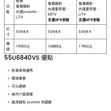
連網
螢幕鏡射
螢幕鏡射
功
螢幕鏡射
內建愛奇藝、
內建愛奇藝、
能
內建youtobe、
KKTV
LiTV
LiTV
支援APK安裝
支援APK安裝
尺
55吋4Ｋ
55吋4Ｋ
55吋4Ｋ
寸
價
19900元
16888元
17900元
錢
55U6840VS 優點
影像表現優秀
價格實惠
可以連網
操作介面簡單
遙控器有 youtobe 快捷鍵