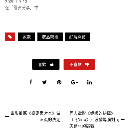
2020-09-13
在「電影分享」中
家電
液晶電視
好玩開箱
喜歡
不喜歡
文
電影推薦《戀妻家宮本》做
同志電影《妮娜的抉擇》
章
溫柔的決定
（《Nina》）波蘭導演對同
導
志題材的挑戰