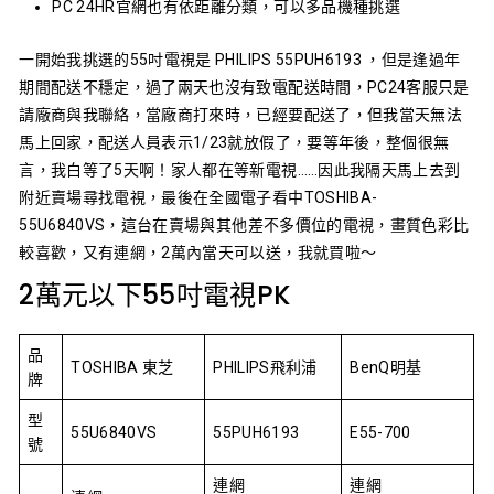
PC 24HR官網也有依距離分類，可以多品機種挑選
一開始我挑選的55吋電視是 PHILIPS 55PUH6193 ，但是逢過年
期間配送不穩定，過了兩天也沒有致電配送時間，PC24客服只是
請廠商與我聯絡，當廠商打來時，已經要配送了，但我當天無法
馬上回家，配送人員表示1/23就放假了，要等年後，整個很無
言，我白等了5天啊！家人都在等新電視……因此我隔天馬上去到
附近賣場尋找電視，最後在全國電子看中TOSHIBA-
55U6840VS，這台在賣場與其他差不多價位的電視，畫質色彩比
較喜歡，又有連網，2萬內當天可以送，我就買啦～
2萬元以下55吋電視PK
品
TOSHIBA 東芝
PHILIPS飛利浦
BenQ明基
牌
型
55U6840VS
55PUH6193
E55-700
號
連網
連網