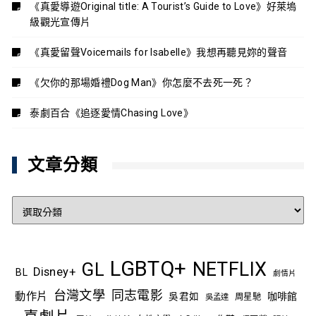
《真愛導遊Original title: A Tourist’s Guide to Love》好萊塢
級觀光宣傳片
《真愛留聲Voicemails for Isabelle》我想再聽見妳的聲音
《欠你的那場婚禮Dog Man》你怎麼不去死一死？
泰劇百合《追逐愛情Chasing Love》
文章分類
文
章
分
類
LGBTQ+
NETFLIX
GL
Disney+
BL
劇情片
台灣文學
同志電影
動作片
吳君如
咖啡館
吳孟達
周星馳