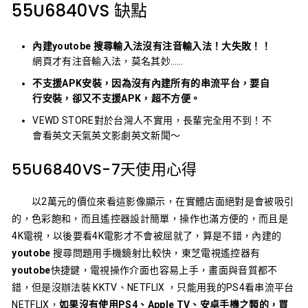
55U6840VS 缺點
內建youtobe 搜尋輸入法沒有注音輸入法！大失敗！！
網頁才有注音輸入法，莫名其妙……
不支援APK安裝，因為沒有內建所有的串流平台，要自
行安裝，卻又不支援APK，超不方便。
VEWD STORE對於台灣人不實用，長輩完全用不到！不
會看英文天氣英文影劇英文新聞～
55U6840VS-7天使用心得
以2萬元的價位來看這影像顯示，在實體店面絕對是會被吸引
的，色彩飽和，而且遙控器設計簡單，操作也滿方便的，而且是
4K電視，以後要看4K電影才不會被屈就了，算是不錯，內建的
youtobe
搜尋問題用手機鏡射比較快，東芝電視遙控器有
youtobe
快捷鍵，電視操作介面也容易上手，畫面與音質都不
錯，但是沒辦法裝 KKTV、NETFLIX ，只能用我的PS4看串流平台
NETFLIX，
如果沒有使用PS4、Apple TV、安卓手機之類的，買