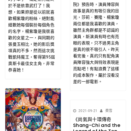
院》預告時，演員陣容與
於不是依靠武打了！我
故事是真的有吸引我的目
想，如果妳是從以前就喜
光，莎莉．賽隆、楊紫瓊
歡楊紫瓊的粉絲，絕對能
兩位都是我喜歡的演員，
細數她每個裝扮每個角色
雖然主角群都是不認識的
的名字，楊紫瓊是我很喜
演員，新演員有時也有亮
歡的女星之一，與同期的
眼的表現，只不過男主角
張曼玉相比，她的影后獎
是真的很不吸引人，昨天
項真的不多，然而這次挑
看完後，真的只有配角演
戰凱特魔王，奪得第95屆
員陣容強大與特效表現是
奧斯卡最佳女主角，非常
亮點吧！有點浪費了這樣
恭喜她！
的成本製作，屬於沒看沒
差的一部電影。
2021-09-21
費雪
《尚氣與十環傳奇
Shang-Chi and the