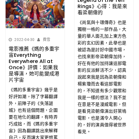
Legend of the Ten
Rings》心得：我是來
看梁朝偉的
《尚氣與十環傳奇》也是
獨樹一格的一部作品，大
量的華人面孔加上東方色
2022-04-30
費雪
彩的玄幻因素，此舉也是
電影推薦《媽的多重宇
被認為是討好中國市場，
宙Everything
也找來影帝梁朝偉加持，
Everywhere All at
好在有他的加持讓這部電
Once》評價：如果我
影的反派鮮活不少，認真
是導演，她可能變成港
說起來我是因為梁朝偉和
片宇宙
楊紫瓊而去看這部電影
《媽的多重宇宙》幾乎是
的，不知道有多少觀眾和
好評如潮，除了字幕翻譯
我是一樣的想法？我不並
外，前陣子的《失落謎
在意是不是漫威電影，但
城》也有這個問題，企圖
是看見梁朝偉演出好萊塢
要在地化的翻譯，有時弄
電影，也是滿令人開心
巧成拙，而《媽的多重宇
的，好的演員值得被世界
宙》因為翻譯跳出來解釋
看見。
自己，反而讓大家更想罵