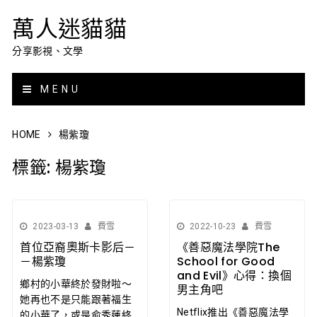
萬人迷貓貓
分享影視、文學
MENU
HOME
楊紫瓊
標籤:
楊紫瓊
2023-03-13
費雪
2022-10-23
費雪
首位亞裔奧斯卡影后－
《善惡魔法學院The
－楊紫瓊
School for Good
and Evil》心得：換個
鄉村的小華終於發財啦～
男主角吧
她再也不是只能跟著福生
Netflix推出《善惡魔法學
的小華了，或是俞秀蓮終