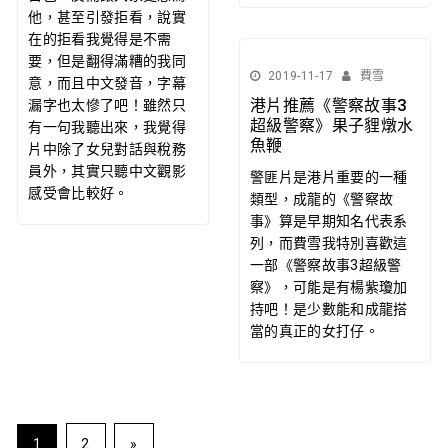
他，甚至引發拒看，說實
在的拒看我覺得是不需
要，但是翻得滿糟的我同
2019-11-17
費雪
意，而且中文發音，字幕
港片推薦《警察故事3
漏字也太慘了吧！雖然只
超級警察》果子貍燉水
有一句我聽出來，我覺得
魚鞭
片中除了女兒對話與稅務
員外，其實只聽中文觀影
警匪片是港片重要的一種
感受會比較好。
類型，成龍的《警察故
事》算是早期知名代表系
列，而費雪我特別喜歡這
一部《警察故事3超級警
察》，可能是有楊紫瓊加
持吧！是少數能和成龍搭
當的真正的女打仔。
文
1
2
»