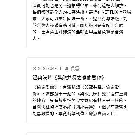
演員可能也是另一邊拍得很累，來到這裡大解放，
每個都傾盡全力的搞笑演出，最近在NETFLIX上登場
啦！大家可以重新回味一番，不過只有粵語版，對
於台灣人來說有點可惜，國語版可是有配上台語
的，因為葉玉卿飾演的金輪國皇后腳色算是台灣
人。
2021-04-04
費雪
經典港片《與龍共舞之偷偷愛你》
《偷偷愛你》、台灣翻譯《與龍共舞之偷偷愛
你》，這部戲十一姑的《與龍共舞》幾乎沒有重疊
的地方，只有故事情節少女嫁給有錢人是一樣的，
台灣火紅的程度不如《與龍共舞》，但以前費雪也
挺喜歡看的，畢竟有梁朝偉、邱淑貞兩人呢！