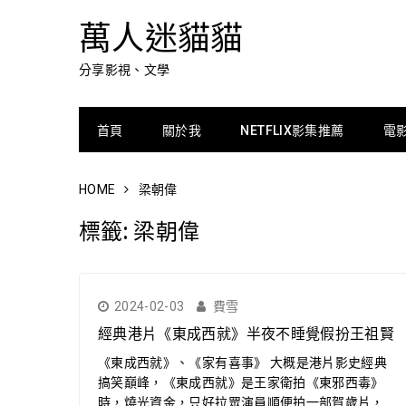
萬人迷貓貓
分享影視、文學
首頁
關於我
NETFLIX影集推薦
電
HOME
梁朝偉
標籤:
梁朝偉
2024-02-03
費雪
經典港片《東成西就》半夜不睡覺假扮王祖賢
《東成西就》、《家有喜事》 大概是港片影史經典
搞笑巔峰，《東成西就》是王家衛拍《東邪西毒》
時，燒光資金，只好拉眾演員順便拍一部賀歲片，