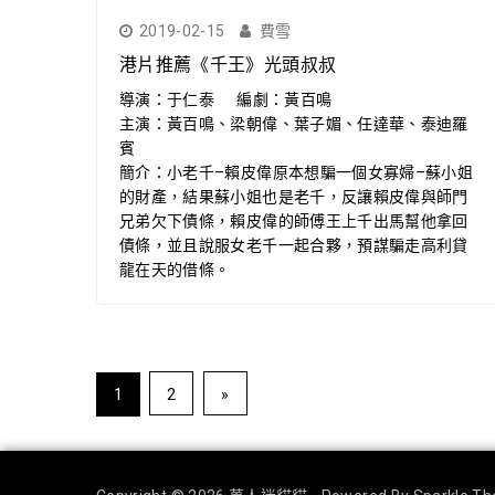
2019-02-15
費雪
港片推薦《千王》光頭叔叔
導演：于仁泰 編劇：黃百鳴
主演：黃百鳴、梁朝偉、葉子媚、任達華、泰迪羅
賓
簡介：小老千–賴皮偉原本想騙一個女寡婦–蘇小姐
的財產，結果蘇小姐也是老千，反讓賴皮偉與師門
兄弟欠下債條，賴皮偉的師傅王上千出馬幫他拿回
債條，並且說服女老千一起合夥，預謀騙走高利貸
龍在天的借條。
文
1
2
»
章
分