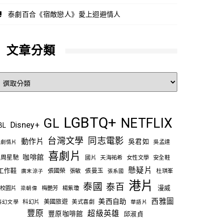
泰劇百合《宿敵戀人》愛上迴避情人
文章分類
文
章
分
類
LGBTQ+
NETFLIX
GL
Disney+
BL
台灣文學
同志電影
動作片
吳君如
吳孟達
劇情片
喜劇片
咖啡館
周星馳
國片
天海祐希
女性文學
安全鞋
懸疑片
工作鞋
張國榮
張敏
張曼玉
杜琪峯
廣末涼子
張系國
港片
泰國
泰百
漫威
校園片
梅艷芳
楊紫瓊
梁朝偉
西雅圖
美西自助
科幻片
美國旅遊
美式喜劇
科幻文學
華語片
豐原
超級英雄
豐原咖啡館
邱淑貞