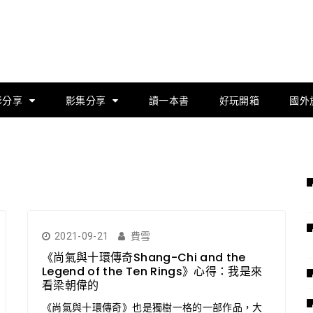
影分享
影集分享
讀一本書
好玩開箱
國外
2021-09-21
費雪
《尚氣與十環傳奇Shang-Chi and the
Legend of the Ten Rings》心得：我是來
看梁朝偉的
《尚氣與十環傳奇》也是獨樹一格的一部作品，大