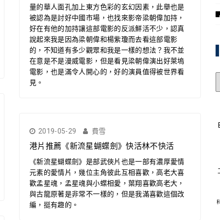
量的華人面孔加上東方色彩的玄幻因素，此舉也是
被認為是討好中國市場，也找來影帝梁朝偉加持，
好在有他的加持讓這部電影的反派鮮活不少，認真
說起來我是因為梁朝偉和楊紫瓊而去看這部電影
的，不知道有多少觀眾和我是一樣的想法？我不並
在意是不是漫威電影，但是看見梁朝偉演出好萊塢
電影，也是滿令人開心的，好的演員值得被世界看
見。
2019-05-29
費雪
港片推薦《新流星蝴蝶劍》快活林不快活
《新流星蝴蝶劍》是部武俠片也是一部有濃厚愛情
元素的愛情片，幾位主角彼此互相喜歡，高老大喜
歡孟星魂，孟星魂與小蝶相愛，葉翔喜歡高老大，
與古龍原著是非常不一樣的，但是我滿喜歡這個改
編，挺有趣的。