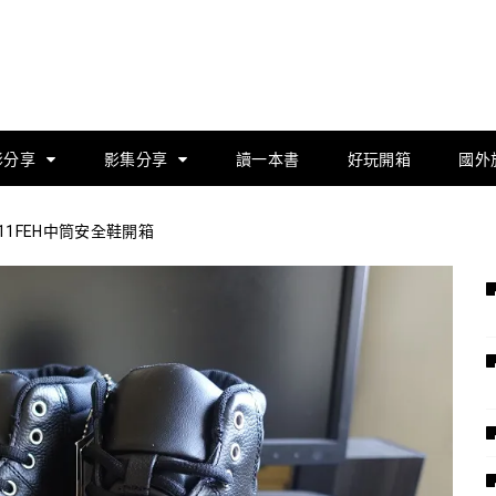
影分享
影集分享
讀一本書
好玩開箱
國外
11FEH中筒安全鞋開箱