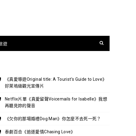
旅遊
《真愛導遊Original title: A Tourist’s Guide to Love》
好萊塢級觀光宣傳片
Netflix片單《真愛留聲Voicemails for Isabelle》我想
再聽見妳的聲音
《欠你的那場婚禮Dog Man》你怎麼不去死一死？
泰劇百合《追逐愛情Chasing Love》