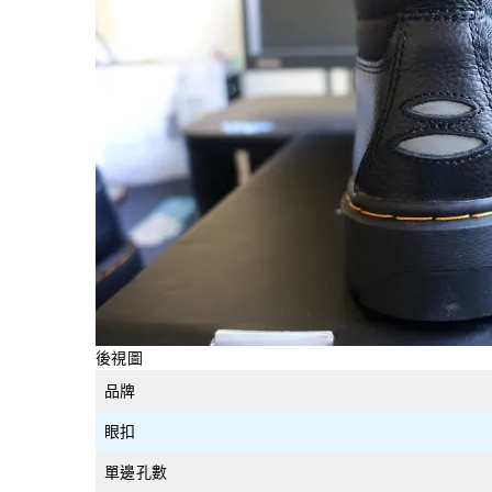
後視圖
品牌
眼扣
單邊孔數