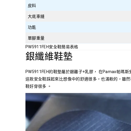
皮料
大底車縫
功能
單腳重量
PW5911FEH安全鞋簡易表格
銀纖維鞋墊
PW5911FEH的鞋墊屬於銀離子+乳膠， 在Pamax
這款安全鞋踩起來比想像中的舒適很多，也滿軟的，雖然
鞋好穿很多 。