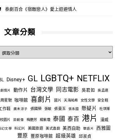
泰劇百合《宿敵戀人》愛上迴避情人
文章分類
文
章
分
類
LGBTQ+
NETFLIX
GL
Disney+
BL
台灣文學
同志電影
動作片
吳君如
吳孟達
劇情片
喜劇片
咖啡館
周星馳
國片
天海祐希
女性文學
安全鞋
懸疑片
工作鞋
張國榮
張敏
張曼玉
杜琪峯
廣末涼子
張系國
港片
泰國
泰百
漫威
校園片
梅艷芳
楊紫瓊
梁朝偉
西雅圖
美西自助
科幻片
美國旅遊
美式喜劇
科幻文學
華語片
豐原
超級英雄
豐原咖啡館
邱淑貞