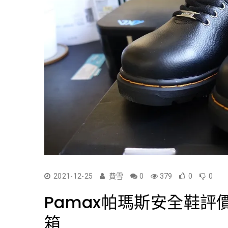
2021-12-25
費雪
0
379
0
0
Pamax帕瑪斯安全鞋評價
箱