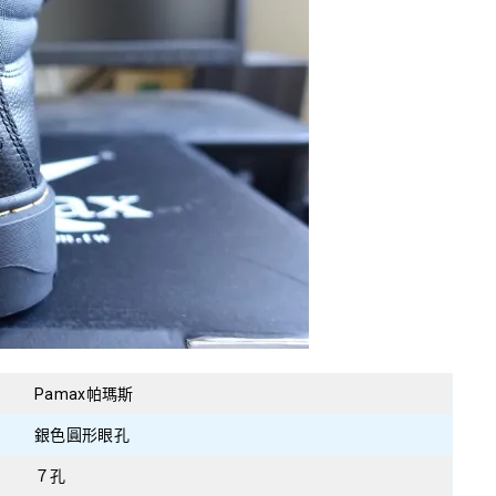
Pamax帕瑪斯
銀色圓形眼孔
７孔