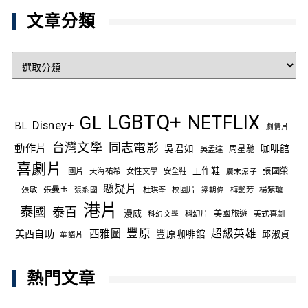
文章分類
文
章
分
類
LGBTQ+
NETFLIX
GL
Disney+
BL
劇情片
台灣文學
同志電影
動作片
吳君如
咖啡館
吳孟達
周星馳
喜劇片
工作鞋
國片
天海祐希
女性文學
安全鞋
張國榮
廣末涼子
懸疑片
張敏
張曼玉
杜琪峯
校園片
梅艷芳
楊紫瓊
張系國
梁朝偉
港片
泰國
泰百
漫威
科幻片
美國旅遊
美式喜劇
科幻文學
豐原
西雅圖
超級英雄
美西自助
豐原咖啡館
邱淑貞
華語片
熱門文章