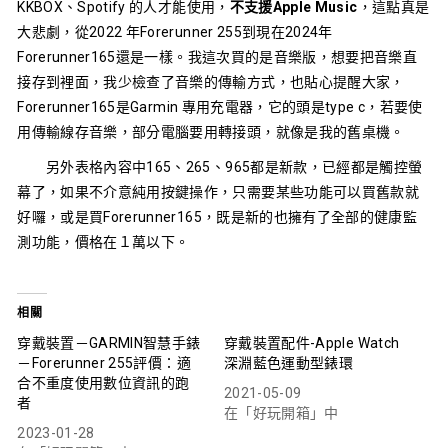
KKBOX、Spotify 的人才能使用，
不支援Apple Music
，這點真是
大悲劇，從2022 年Forerunner 255到現在2024年
Forerunner165還是一樣。我這次買的是音樂版，想要把音樂直
接存到裡面，我少檢查了音樂的傳輸方式，也貼心提醒大家，
Forerunner165是Garmin 專用充電器，它的頭是type c，若要使
用傳輸線存音樂，部分電腦要用轉接頭，就像是我的舊桌機。
另外表格內容中165、265、965都是新款，已經都是觸控螢
幕了，如果不介意純用按鍵操作，只需要某些功能可以買舊款就
好囉，或是買Forerunner165，既是新的也擁有了全部的健康監
測功能，價格在１萬以下。
相關
穿戴裝置－GARMIN智慧手錶
穿戴裝置配件-Apple Watch
－Forerunner 255評價：適
深淵藍色運動型錶環
合不重度使用數位資訊的跑
2021-05-09
者
在「好玩開箱」中
2023-01-28