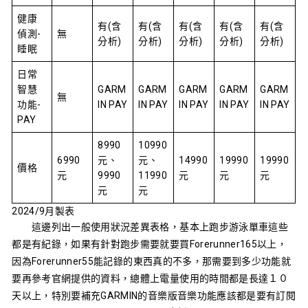
健康
有(含
有(含
有(含
有(含
有(含
偵測-
無
分析)
分析)
分析)
分析)
分析)
睡眠
日常
智慧
GARM
GARM
GARM
GARM
GARM
無
功能-
IN PAY
IN PAY
IN PAY
IN PAY
IN PAY
PAY
8990
10990
6990
元、
元、
14990
19990
19990
價格
元
9990
11990
元
元
元
元
元
2024/9月製表
這邊列出一般使用狀況差異表格，基本上跑步游泳單車這些
都是有紀錄，如果有針對跑步需要就要買Forerunner165以上，
因為Forerunner55能記錄的東西真的不多，那需要到多少功能就
要再參考官網提供的資料，總體上電量使用的時間都是長達１０
天以上，特別要補充GARMIN的音樂版音樂功能應該都是要有訂閱