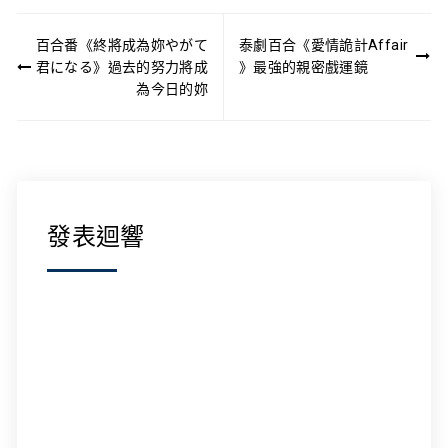
文
百合番《終將成為妳やがて
泰劇百合《愛情詭計Affair
章
君になる》過去的努力將成
》最強的親密戲運鏡
導
為今日的妳
覽
發表迴響