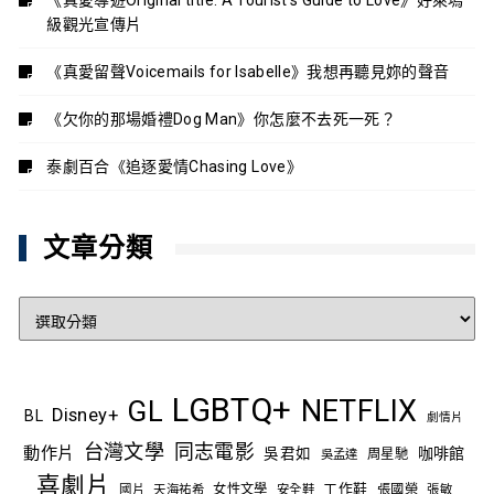
級觀光宣傳片
《真愛留聲Voicemails for Isabelle》我想再聽見妳的聲音
《欠你的那場婚禮Dog Man》你怎麼不去死一死？
泰劇百合《追逐愛情Chasing Love》
文章分類
文
章
分
類
LGBTQ+
NETFLIX
GL
Disney+
BL
劇情片
台灣文學
同志電影
動作片
吳君如
咖啡館
吳孟達
周星馳
喜劇片
工作鞋
國片
天海祐希
女性文學
安全鞋
張國榮
張敏