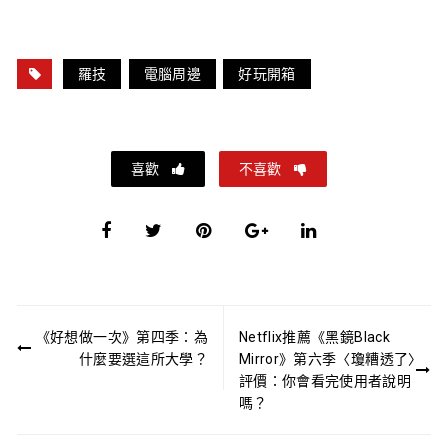
羅技
電腦周邊
好玩開箱
喜歡
不喜歡
文
《好想做一次》第四季：為
Netflix推薦《黑鏡Black
章
什麼要選這所大學？
Mirror》第六季〈瓊糟透了〉
導
評價：你會看完使用者說明
嗎？
覽