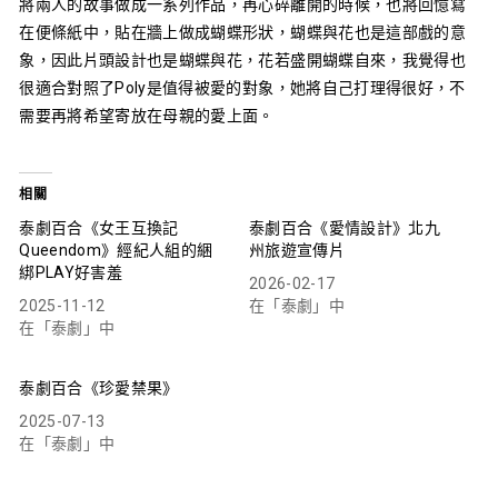
將兩人的故事做成一系列作品，再心碎離開的時候，也將回憶寫
在便條紙中，貼在牆上做成蝴蝶形狀，蝴蝶與花也是這部戲的意
象，因此片頭設計也是蝴蝶與花，花若盛開蝴蝶自來，我覺得也
很適合對照了Poly是值得被愛的對象，她將自己打理得很好，不
需要再將希望寄放在母親的愛上面。
相關
泰劇百合《女王互換記
泰劇百合《愛情設計》北九
Queendom》經紀人組的綑
州旅遊宣傳片
綁PLAY好害羞
2026-02-17
2025-11-12
在「泰劇」中
在「泰劇」中
泰劇百合《珍愛禁果》
2025-07-13
在「泰劇」中