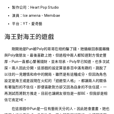
製作公司：
Heart Pop Studio
演員：Ice amena、Memibae
平台：YT、愛奇藝
海王對海王的遊戲
剛開始是Pun被Poly的哥哥在紐約騙了錢，她循線回泰國藉機
與Poly做朋友，最後喜歡上她，但過程中兩人都知道對方情史豐
厚，Pun一直都心繫著錢財，並未坦承，Poly早已知道，也多次試
探，兩人因此分開，這部戲的設定算是泰百中滿有趣的，跳脫了
以往的一見鍾情和命中的開局，雖然是有這種成分，但因為角色
設定是海王或是說現在火紅的「迴避型人格」，都讓兩人的關係
有著強烈的不信任，即便喜歡對方卻又因為自身的不信任感，一
再測試而將對方推走，目前也讓網友很怕是一部BE，但我卻是相
信它肯定HE。
在這部戲中Pun是一位有藝術天分的人，因此她會畫畫，她也