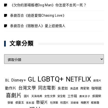
《欠你的那場婚禮Dog Man》你怎麼不去死一死？
泰劇百合《追逐愛情Chasing Love》
泰劇百合《宿敵戀人》愛上迴避情人
文章分類
文
章
分
類
LGBTQ+
NETFLIX
GL
Disney+
BL
劇情片
台灣文學
同志電影
動作片
吳君如
咖啡館
吳孟達
周星馳
喜劇片
工作鞋
國片
天海祐希
女性文學
安全鞋
張國榮
廣末涼子
懸疑片
張敏
張曼玉
杜琪峯
校園片
梅艷芳
楊紫瓊
張系國
梁朝偉