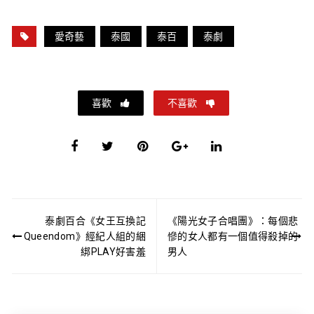
愛奇藝
泰國
泰百
泰劇
喜歡
不喜歡
文
泰劇百合《女王互換記
《陽光女子合唱團》：每個悲
章
Queendom》經紀人組的綑
慘的女人都有一個值得殺掉的
導
綁PLAY好害羞
男人
覽