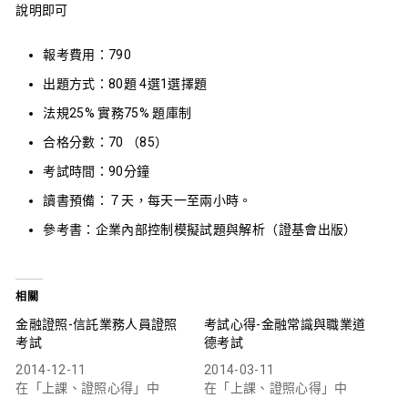
說明即可
報考費用：790
出題方式：80題 4選1選擇題
法規25% 實務75% 題庫制
合格分數：70 （85）
考試時間：90分鐘
讀書預備：７天，每天一至兩小時。
參考書：企業內部控制模擬試題與解析（證基會出版）
相關
金融證照-信託業務人員證照
考試心得-金融常識與職業道
考試
德考試
2014-12-11
2014-03-11
在「上課、證照心得」中
在「上課、證照心得」中