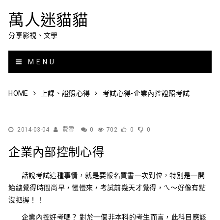
萬人迷貓貓
分享影視、文學
MENU
HOME
上課、證照心得
考試心得-企業內控證照考試
2014-03-04
費雪
0
702
0
0
企業內部控制心得
話說考試這種事情，就是要報名買書一次到位，特別是一開
始總覺得時間尚早，慢慢來，考試前幾天才覺得，ㄟ～好像有點
沒把握！！
企業內控好考嗎？ 對於一個非本科的考生而言，此科目應該