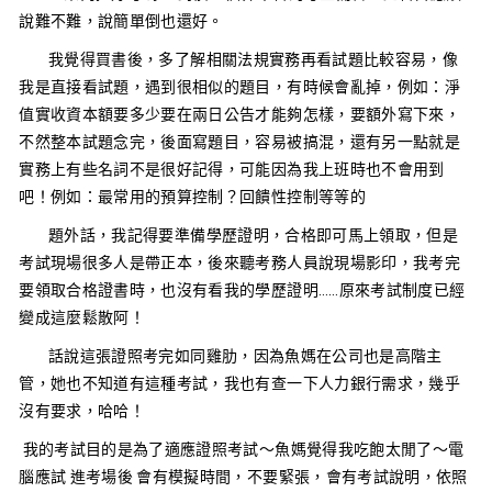
說難不難，說簡單倒也還好。
我覺得買書後，多了解相關法規實務再看試題比較容易，像
我是直接看試題，遇到很相似的題目，有時候會亂掉，例如：淨
值實收資本額要多少要在兩日公告才能夠怎樣，要額外寫下來，
不然整本試題念完，後面寫題目，容易被搞混，還有另一點就是
實務上有些名詞不是很好記得，可能因為我上班時也不會用到
吧！例如：最常用的預算控制？回饋性控制等等的
題外話，我記得要準備學歷證明，合格即可馬上領取，但是
考試現場很多人是帶正本，後來聽考務人員說現場影印，我考完
要領取合格證書時，也沒有看我的學歷證明……原來考試制度已經
變成這麼鬆散阿！
話說這張證照考完如同雞肋，因為魚媽在公司也是高階主
管，她也不知道有這種考試，我也有查一下人力銀行需求，幾乎
沒有要求，哈哈！
我的考試目的是為了適應證照考試～魚媽覺得我吃飽太閒了～電
腦應試 進考場後 會有模擬時間，不要緊張，會有考試說明，依照