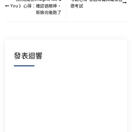
章
You 》心得：確認過眼神，
德考試
導
新娘向後跑了
覽
發表迴響