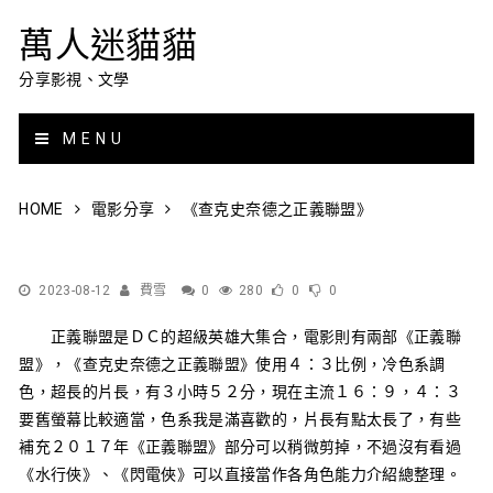
萬人迷貓貓
分享影視、文學
MENU
HOME
電影分享
《查克史奈德之正義聯盟》
2023-08-12
費雪
0
280
0
0
正義聯盟是ＤＣ的超級英雄大集合，電影則有兩部《正義聯
盟》，《查克史奈德之正義聯盟》使用４：３比例，冷色系調
色，超長的片長，有３小時５２分，現在主流１６：９，４：３
要舊螢幕比較適當，色系我是滿喜歡的，片長有點太長了，有些
補充２０１７年《正義聯盟》部分可以稍微剪掉，不過沒有看過
《水行俠》、《閃電俠》可以直接當作各角色能力介紹總整理。