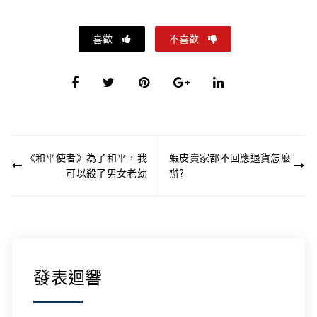
喜歡
不喜歡
文
《和平使者》為了和平，我
蝦皮賣家都不回應退貨怎麼
章
可以殺了男女老幼
辦?
導
覽
發表迴響