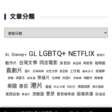
文章分類
文
章
分
類
LGBTQ+
NETFLIX
GL
Disney+
BL
劇情片
台灣文學
同志電影
動作片
吳君如
咖啡館
吳孟達
周星馳
喜劇片
工作鞋
國片
天海祐希
女性文學
安全鞋
張國榮
廣末涼子
懸疑片
張敏
張曼玉
杜琪峯
校園片
梅艷芳
楊紫瓊
張系國
梁朝偉
港片
泰國
泰百
漫威
科幻片
美國旅遊
美式喜劇
科幻文學
豐原
西雅圖
超級英雄
美西自助
豐原咖啡館
邱淑貞
華語片