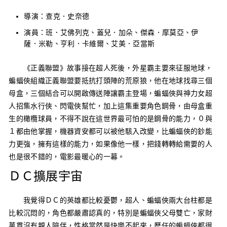
導演：查克．史奈德
演員：班．艾佛列克、蓋兒．加朵、傑森．摩莫亞、伊
薩．米勒、亨利．卡維爾、艾美．亞當斯
《正義聯盟》故事接在超人死後，外星霸主要來征服地球，
蝙蝠俠組織正義聯盟要抵抗打頭陣的荒原狼，他在地球找尋三個
母盒，三個結合可以開啟傳送陣讓霸主登場，蝙蝠俠與神力女超
人招集水行俠、閃電俠幫忙，加上這集重要角色鋼骨，由母盒重
生的橄欖球員，不得不說在這世界最可怕的是鋼骨的能力，０與
１都由他掌握，機器資安都可以被他駭入改變，比蝙蝠俠的鈔能
力更強，擁有這樣的能力，如果像他一樣，把錢轉轉給需要的人
也是很不錯的，電影最暖心的一幕。
ＤＣ擴展宇宙
我覺得ＤＣ的英雄都比較憂鬱，超人、蝙蝠俠兩大台柱都是
比較沉悶的，角色都嚴肅認真的，特別是蝙蝠俠父母雙亡，家財
萬貫沒有親人陪伴，性格當然是快樂不起來，歷任的蝙蝠俠都很