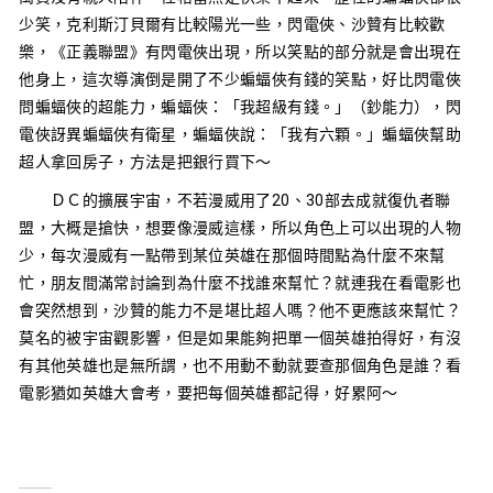
少笑，克利斯汀貝爾有比較陽光一些，閃電俠、沙贊有比較歡
樂，《正義聯盟》有閃電俠出現，所以笑點的部分就是會出現在
他身上，這次導演倒是開了不少蝙蝠俠有錢的笑點，好比閃電俠
問蝙蝠俠的超能力，蝙蝠俠：「我超級有錢。」（鈔能力），閃
電俠訝異蝙蝠俠有衛星，蝙蝠俠說：「我有六顆。」蝙蝠俠幫助
超人拿回房子，方法是把銀行買下～
ＤＣ的擴展宇宙，不若漫威用了20、30部去成就復仇者聯
盟，大概是搶快，想要像漫威這樣，所以角色上可以出現的人物
少，每次漫威有一點帶到某位英雄在那個時間點為什麼不來幫
忙，朋友間滿常討論到為什麼不找誰來幫忙？就連我在看電影也
會突然想到，沙贊的能力不是堪比超人嗎？他不更應該來幫忙？
莫名的被宇宙觀影響，但是如果能夠把單一個英雄拍得好，有沒
有其他英雄也是無所謂，也不用動不動就要查那個角色是誰？看
電影猶如英雄大會考，要把每個英雄都記得，好累阿～