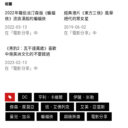
相關
2022年羅伯派汀森版《蝙蝠
經典港片《東方三俠》風華
俠》流浪漢般的蝙蝠俠
絕代的眾女星
2022-03-13
2019-06-02
在「電影分享」中
在「電影分享」中
《黑豹2：瓦干達萬歲》喜歡
中南美洲文化的不要錯過
2023-02-13
在「電影分享」中
DC
亨利．卡維爾
伊薩．米勒
傑森．摩莫亞
班．艾佛列克
艾美．亞當斯
蓋兒．加朵
蝙蝠俠
超級英雄
電影分享