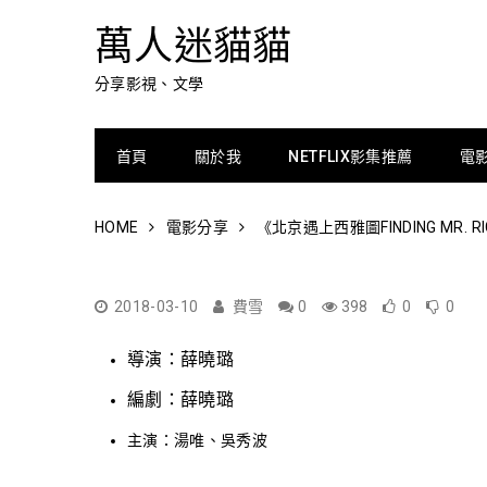
萬人迷貓貓
分享影視、文學
首頁
關於我
NETFLIX影集推薦
電
HOME
電影分享
《北京遇上西雅圖FINDING M
2018-03-10
費雪
0
398
0
0
導演：薛曉璐
編劇：薛曉璐
主演：湯唯、吳秀波