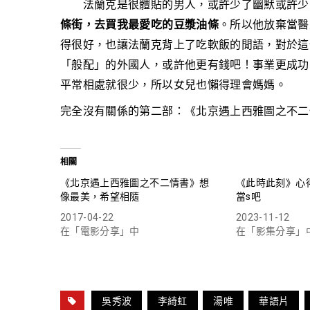
法蘭克是很體貼的男人，或許少了幽默或許少
條街，去買我最愛吃的豆漿油條
。所以他放棄當醫
得很好，也讓
法蘭克背上了吃軟飯的閒語，對於這
「般配」的外國人，或許他更有錢吧！事業更成功
平常相處就很少，所以女兒也懶得理會媽媽。
完全沒有關係的第二部：《北京遇上西雅圖之不二
相關
《北京遇上西雅圖之不二情書》想
《此時此刻》心
像最美，希望相隨
當s吧
2017-04-22
2023-11-12
在「電影分享」中
在「影集分享」
吳秀波
李綺虹
湯唯
華語片