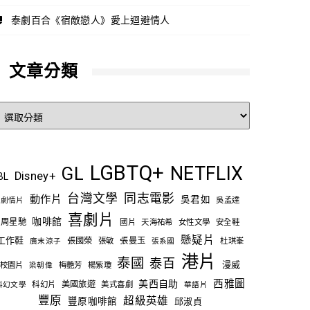
泰劇百合《宿敵戀人》愛上迴避情人
文章分類
文
章
分
類
LGBTQ+
NETFLIX
GL
Disney+
BL
台灣文學
同志電影
動作片
吳君如
吳孟達
劇情片
喜劇片
咖啡館
周星馳
國片
天海祐希
女性文學
安全鞋
懸疑片
工作鞋
張國榮
張敏
張曼玉
杜琪峯
廣末涼子
張系國
港片
泰國
泰百
漫威
校園片
梅艷芳
楊紫瓊
梁朝偉
西雅圖
美西自助
科幻片
美國旅遊
美式喜劇
科幻文學
華語片
豐原
超級英雄
豐原咖啡館
邱淑貞