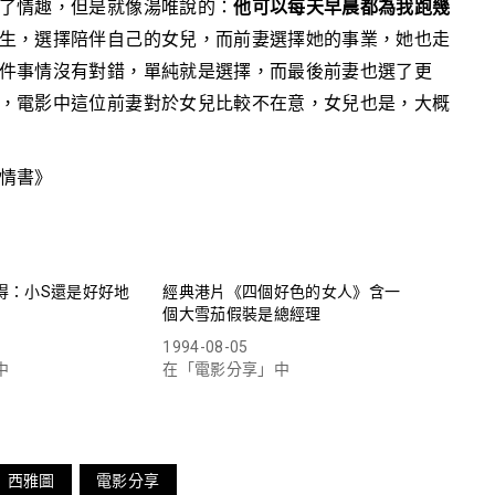
了情趣，但是就像湯唯說的：
他可以每天早晨都為我跑幾
生，選擇陪伴自己的女兒，而前妻選擇她的事業，她也走
件事情沒有對錯，單純就是選擇，而最後前妻也選了更
，電影中這位前妻對於女兒比較不在意，女兒也是，大概
情書》
得：小S還是好好地
經典港片《四個好色的女人》含一
個大雪茄假裝是總經理
1994-08-05
中
在「電影分享」中
西雅圖
電影分享