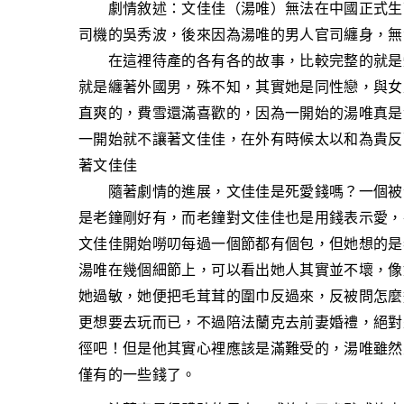
劇情敘述：文佳佳（湯唯）無法在中國正式生下
司機的吳秀波，後來因為湯唯的男人官司纏身，無
在這裡待產的各有各的故事，比較完整的就是短
就是纏著外國男，殊不知，其實她是同性戀，與女
直爽的，費雪還滿喜歡的，因為一開始的湯唯真是
一開始就不讓著文佳佳，在外有時候太以和為貴反
著文佳佳
隨著劇情的進展，文佳佳是死愛錢嗎？一個被包
是老鐘剛好有，而老鐘對文佳佳也是用錢表示愛，
文佳佳開始嘮叨每過一個節都有個包，但她想的是
湯唯在幾個細節上，可以看出她人其實並不壞，像
她過敏，她便把毛茸茸的圍巾反過來，反被問怎麼
更想要去玩而已，不過陪法蘭克去前妻婚禮，絕對
徑吧！但是他其實心裡應該是滿難受的，湯唯雖然
僅有的一些錢了。