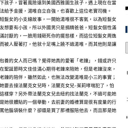
孩子，冒著風險遠到美國西雅圖生孩子，遇上現在在當
法給予金援，湯唯自立自強，也喜歡上這位老實司機。
髮女的小支線故事，一開始湯唯很不客氣，以為短髮女
友想要有小孩，所以外國男只是捐精爸爸，短髮女個性滿
滿討厭的，一臉用錢砸死你的擺態樣，而這位短髮女周逸
而被人壓著打，他就十足嘴上饒不過湯唯，而其他則是讓
養的女人而已嗎？覺得她真的愛著「老鐘」，錢或許只
在聖誕節時文佳佳滿心期待老鐘來陪她，但是老鐘沒來，
老鐘的陪伴，雖然如此，也無法改變湯唯是小三的事實；
她要去接法蘭克女兒時，法蘭克女兒–茱莉哮喘犯了，怕
這樣穿？另外帶法蘭克女兒去紐約找法蘭克，不過可能她
是她很體貼的一個舉動，去前妻的婚禮算是很有度量的行
罵他腦袋裝什麼？卻還是買了那禮服陪他去，而且那是她