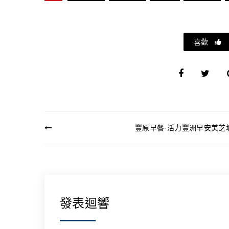
喜歡
文
豐原早餐-活力豐洲早安美芝
章
導
覽
發表迴響