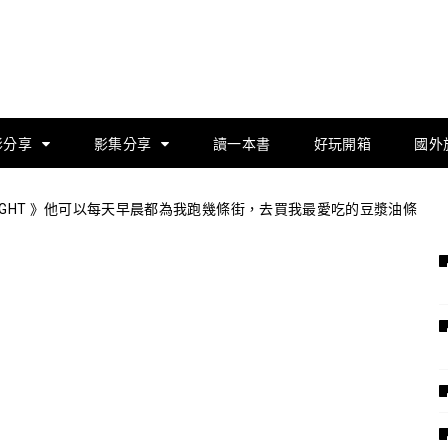
影分享
影集分享
讀一本書
好玩開箱
國外
R. RIGHT 》他可以每天早晨都為我跑幾條街，去買我最愛吃的豆漿油條