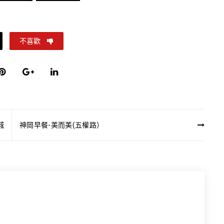
不喜歡
城
神岡早餐-美而美(五權路）