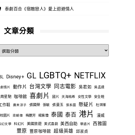
泰劇百合《宿敵戀人》愛上迴避情人
文章分類
文
章
分
類
LGBTQ+
NETFLIX
GL
Disney+
BL
台灣文學
同志電影
動作片
吳君如
吳孟達
劇情片
喜劇片
咖啡館
周星馳
國片
天海祐希
女性文學
安全鞋
懸疑片
工作鞋
張國榮
張敏
張曼玉
杜琪峯
廣末涼子
張系國
港片
泰國
泰百
漫威
校園片
梅艷芳
楊紫瓊
梁朝偉
西雅圖
美西自助
科幻片
美國旅遊
美式喜劇
科幻文學
華語片
豐原
超級英雄
豐原咖啡館
邱淑貞