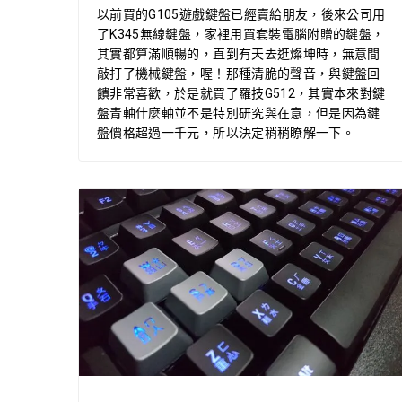
以前買的G105遊戲鍵盤已經賣給朋友，後來公司用
了K345無線鍵盤，家裡用買套裝電腦附贈的鍵盤，
其實都算滿順暢的，直到有天去逛燦坤時，無意間
敲打了機械鍵盤，喔！那種清脆的聲音，與鍵盤回
饋非常喜歡，於是就買了羅技G512，其實本來對鍵
盤青軸什麼軸並不是特別研究與在意，但是因為鍵
盤價格超過一千元，所以決定稍稍瞭解一下。