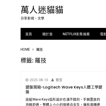
萬人迷貓貓
分享影視、文學
首頁
關於我
NETFLIX影集推薦
電
HOME
羅技
標籤:
羅技
2025-08-10
費雪
鍵盤開箱-Logitech Wave Keys人體工學鍵
盤
這組Wave Keys弧形設計也滿不錯的，手腕置放的
泡棉舒適，整體上小小的很適合女生，擁有兩種連