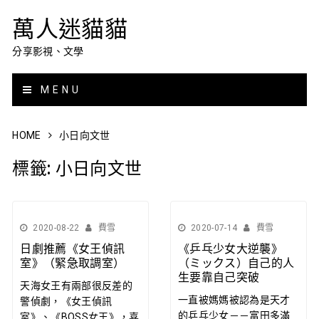
萬人迷貓貓
分享影視、文學
MENU
HOME
小日向文世
標籤:
小日向文世
2020-08-22
費雪
2020-07-14
費雪
日劇推薦《女王偵訊
《乒乓少女大逆襲》
室》（緊急取調室）
（ミックス）自己的人
生要靠自己突破
天海女王有兩部很反差的
一直被媽媽被認為是天才
警偵劇，《女王偵訊
的乒乓少女－－富田多滿
室》、《BOSS女王》，喜