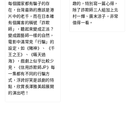
每個國家都有騙子的存
趣的，特別寫一篇心得，
在，台灣最熟的應該是港
除了詐欺師三人組加上北
片中的老千，而在日本確
村一輝、廣末涼子，非常
有個厲害的稱號「詐欺
值得一看。
師」，聽起來變成正派？
變成園藝師一樣的自然，
電影中滿常見「行騙」的
設定，如《賭神》、 《千
王之王》、《瞞天過
海》，戲劇上似乎比較少
見，《信用詐欺師JP》每
一集都有不同的行騙方
式，浮誇好笑是該劇的特
點，欣賞長澤雅美超展開
的演出吧！