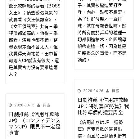
子，其實被逼迫著打乒
歡比較輕鬆的要看《BOSS
乓，內心一點都不想要，
女王》；偵查緊張氣氛的
為了討好母親才一直打
就要看《女王偵訊室》，
球，就在母親去世時，她
《女王偵訊室》共有三季
將所有關於乒乓的種種一
評價都滿高的，值得三季
切都倒進棺木，企圖讓母
都看，演員也都不錯，整
親帶走這一切，因為這是
體表現差距不會太大，但
母親掛念的事情，而不是
我覺得天海祐希、田中哲
她的。
司兩人CP感沒有很大，還
是其實官方沒有要推這兩
人？
2020-04-26
費雪
日劇推薦《信用詐欺師
JP：特別篇運勢篇》我
2020-03-15
費雪
比妳準備的還要周全
日劇推薦《信用詐欺師
JP》（コンフィデンス
《信用詐欺師JP：運勢
マンJP）眼見不一定是
篇》有我喜歡的演員出
真實
演，而且加上劇情也挺有