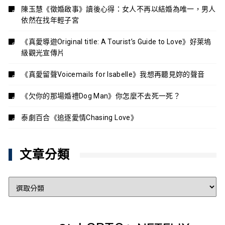
陳玉慧《徵婚啟事》讀後心得：女人不再以結婚為唯一，男人
依然在找年輕子宮
《真愛導遊Original title: A Tourist’s Guide to Love》好萊塢
級觀光宣傳片
《真愛留聲Voicemails for Isabelle》我想再聽見妳的聲音
《欠你的那場婚禮Dog Man》你怎麼不去死一死？
泰劇百合《追逐愛情Chasing Love》
文章分類
文
章
分
類