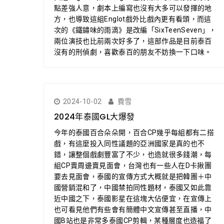
點差強人意，劇本上編寫也沒有大多可以發揮的地
方，也導致這組Englot戲外比戲內更有看頭，而這
次的《鐵鏽味的雨滴》是改編「SixTeenSeven」，
兩位演技也比前兩次好多了，這部作品是目前泰百
沒有的刑偵劇，喜歡泰百的朋友不妨換一下口味。
2024-10-02
費雪
2024年泰國GL大爆發
今年的泰國百合朵朵開，百合CP幾乎每組都有二搭
戲，有這麼投入同性議題的亞洲國家是真的也不
錯，讓整個戲劇豐富了不少，也造就很多錢潮，每
組CP賣周邊賣見面會，台灣也有一些人在D卡揪團
要去見面會，泰國的宣傳方式大概就是把韓團＋中
國營銷混和了，中國禁拍同性題材，泰國又如此靠
近中國之下，泰國影星在這塊大佔便宜，在宣傳上
也可看見他們有些會有簡體中文宣傳甚至直播，中
國B站也是非常多泰國CP剪輯，某種層度也造福了