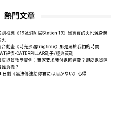
熱門文章
美劇推薦《19號消防局Station 19》滅真實的火也滅身體
的火
百合動畫《時光沙漏fragtime》那是屬於我們的時間
CAT評價-CATERPILLAR靴子/經典黃靴
蝦皮退貨教學實例：賣家要求我付退回運費？蝦皮退貨運
費誰負擔？
BL日劇《無法傳達給你君には屆かない》心得