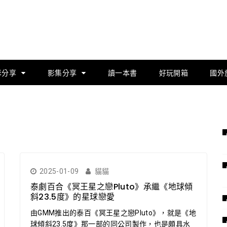
影分享
影集分享
讀一本書
好玩開箱
國外
2025-01-09
貓貓
泰劇百合《冥王星之戀Pluto》承繼《地球傾
斜23.5度》的星球戀愛
由GMM推出的泰百《冥王星之戀Pluto》，就是《地
球傾斜23.5度》那一部的同公司製作，也是頗具水