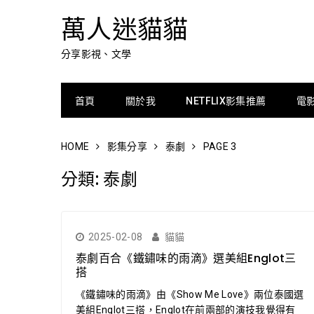
萬人迷貓貓
分享影視、文學
首頁
關於我
NETFLIX影集推薦
電
HOME
影集分享
泰劇
PAGE 3
分類:
泰劇
2025-02-08
貓貓
泰劇百合《鐵鏽味的雨滴》選美組Englot三
搭
《鐵鏽味的雨滴》由《Show Me Love》兩位泰國選
美組Englot三搭，Englot在前兩部的演技我覺得有