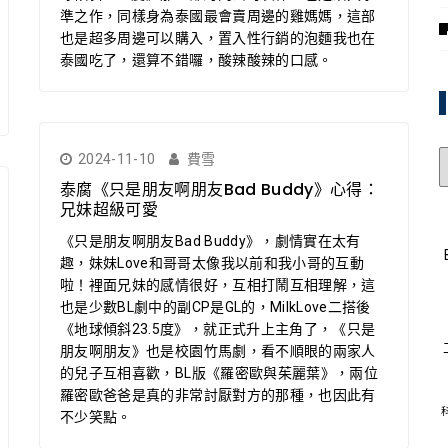
準之作，同樣身為泰國最會賣周邊的雞媽媽，這部
也是超多周邊可以購入，置入性行銷的泡麵我也在
泰國吃了，還算不錯囉，酸辣酸辣的口感。
2024-11-10
費雪
泰腐《只是朋友啊朋友Bad Buddy》心得：
兄妹超級可愛
《只是朋友啊朋友Bad Buddy》，劇情實在太有
趣，妹妹Love和哥哥太像我以前和我小哥的互動
啦！裡面兄妹的感情很好，互相打鬧互相理解，這
也是少數BL劇中的副CP是GL的，MilkLove二搭後
《地球傾斜23.5度》，就正式升上主角了，《只是
朋友啊朋友》也是校園竹馬劇，看不順眼的兩家人
的兒子互相喜歡，BL版《羅密歐與茱麗葉》，兩位
羅密歐爸爸是真的非常討厭對方的那種，也因此有
不少笑點。