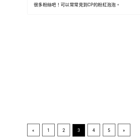
很多粉絲吧！可以常常見到CP的粉紅泡泡。
文
«
1
2
3
4
5
»