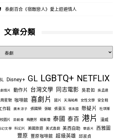
泰劇百合《宿敵戀人》愛上迴避情人
文章分類
文
章
分
類
LGBTQ+
NETFLIX
GL
Disney+
BL
台灣文學
同志電影
動作片
吳君如
吳孟達
劇情片
喜劇片
咖啡館
周星馳
國片
天海祐希
女性文學
安全鞋
懸疑片
工作鞋
張國榮
張敏
張曼玉
杜琪峯
廣末涼子
張系國
港片
泰國
泰百
漫威
校園片
梅艷芳
楊紫瓊
梁朝偉
西雅圖
美西自助
科幻片
美國旅遊
美式喜劇
科幻文學
華語片
豐原
超級英雄
豐原咖啡館
邱淑貞