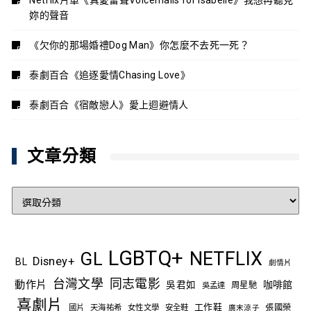
Netflix片單《真愛留聲Voicemails for Isabelle》我想再聽見
妳的聲音
《欠你的那場婚禮Dog Man》你怎麼不去死一死？
泰劇百合《追逐愛情Chasing Love》
泰劇百合《宿敵戀人》愛上迴避情人
文章分類
文
章
分
類
LGBTQ+
NETFLIX
GL
Disney+
BL
劇情片
台灣文學
同志電影
動作片
吳君如
咖啡館
吳孟達
周星馳
喜劇片
工作鞋
國片
天海祐希
女性文學
安全鞋
張國榮
廣末涼子