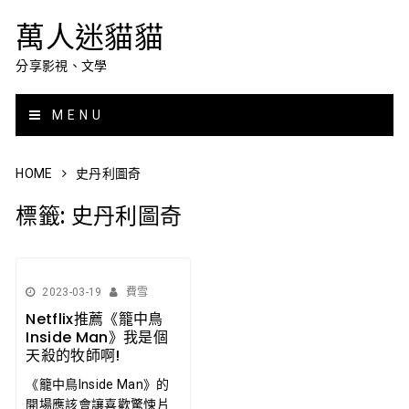
萬人迷貓貓
分享影視、文學
MENU
HOME
史丹利圖奇
標籤:
史丹利圖奇
2023-03-19
費雪
Netflix推薦《籠中鳥
Inside Man》我是個
天殺的牧師啊!
《籠中鳥Inside Man》的
開場應該會讓喜歡驚悚片